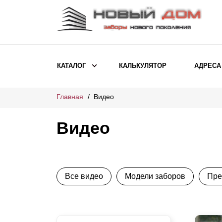
КАТАЛОГ
КАЛЬКУЛЯТОР
АДРЕСА
Главная
Видео
ВЫБОР ПО МОДЕЛИ
Заборы Ранчо
Видео
Заборы Хай-тек
Заборы Классика
Заборы Жалюзи
Все видео
Модели заборов
Пре
ВЫБОР ПО НАЗНАЧЕНИЮ
Заборы и ограждения для детских
садов