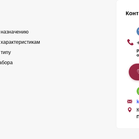
Конт
 назначению
 характеристикам
р
 типу
о
абора
К