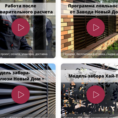
ВЫБОР ПО ХАРАКТЕРИСТИКАМ
Горизонтальные заборы
Высокие заборы
Красивые, дизайнерские заборы
ВЫБОР ПО СПОСОБУ МОНТАЖА
Заборы под ключ
Готовые заборы
Комплекты заборов-лего "сделай сам"
Быстровозводимые заборы