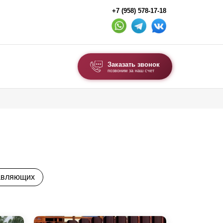
+7 (958) 578-17-18
Заказать звонок
позвоним за наш счет
ВЫБОР ПО ТИПУ
Модульные заборы и ограждения
Комбинированные заборы
Секционные заборы
авляющих
ВОРОТА И КАЛИТКИ
Ворота откатные
Ворота распашные
Ворота складные гармошка