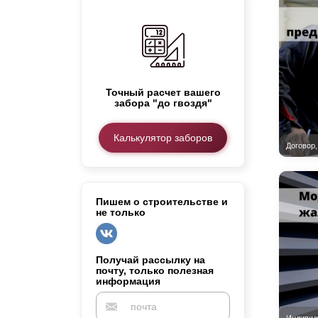
Заборы для дачи
Элитные заборы для коттеджей
Заборы и ограждения для школ
Забор на участок 10 соток
Заборы и ограждения для дома
Точный расчет вашего
забора "до гвоздя"
Калькулятор заборов
Пишем о строительстве и
не только
Получай рассылку на
почту, только полезная
информация