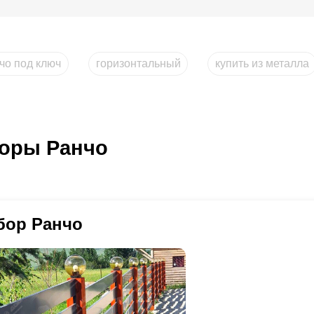
чо под ключ
горизонтальный
купить из металла
оры Ранчо
бор Ранчо