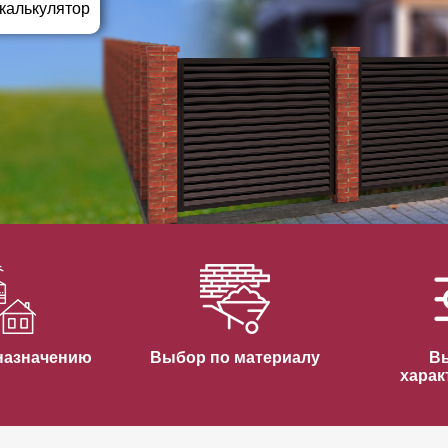
ВЫБОР ПО ХАРАКТЕРИСТИКАМ
 калькулятор
Горизонтальные заборы
Высокие заборы
Красивые, дизайнерские заборы
ВЫБОР ПО СПОСОБУ МОНТАЖА
Заборы под ключ
Готовые заборы
Комплекты заборов-лего "сделай сам"
Быстровозводимые заборы
назначению
Выбор по материалу
В
харак