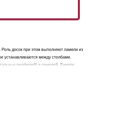
. Роль досок при этом выполняют ламели из
ые устанавливаются между столбами.
нтальных профилей) и ламелей. Ламели
ий и нижний профиль придают секции
сткость. Для предотвращения провисания
т толщины металла) желательно
. Благодаря прочности профилированного
ллический значительно долговечней и