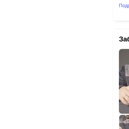
Под
За