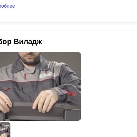
робнее
бор Виладж