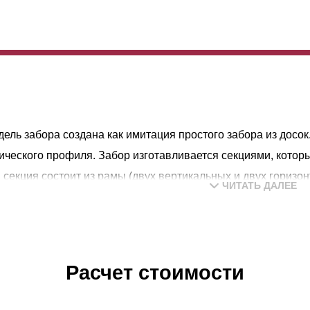
дель забора создана как имитация простого забора из досок
ического профиля. Забор изготавливается секциями, котор
 секция состоит из рамы (двух вертикальных и двух горизо
ЧИТАТЬ ДАЛЕЕ
лены внутри вертикальных направляющих профилей. Верхн
ный и законченный вид и обеспечивают дополнительную же
й при длине секции более 1,0-1.5 метров (в зависимости о
вливать дополнительную вертикальную планку — усилитель
Расчет стоимости
а и правильным геометрическим формам, забор Ранчо мета
кательней своего деревянного предшественника.