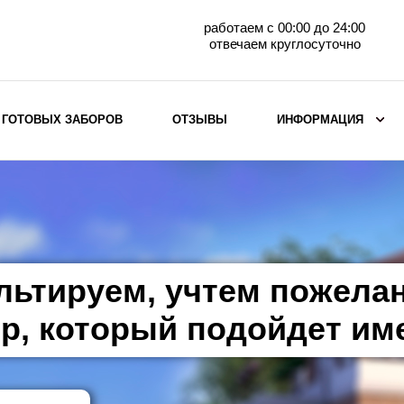
работаем с 00:00 до 24:00
отвечаем круглосуточно
 ГОТОВЫХ ЗАБОРОВ
ОТЗЫВЫ
ИНФОРМАЦИЯ
ВЫБОР ПО МАТЕРИАЛУ
Заборы с кирпичными столбами
Заборы из евроштакетника
горизонтального
льтируем, учтем пожела
Металлические заборы для дачи
Забор жалюзи с кирпичными столбами
р, который подойдет им
Металлические заборы
Металлические ограждения