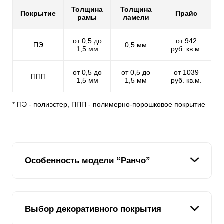
Толщина
Толщина
Покрытие
Прайс
рамы
ламели
от 0,5 до
от 942
ПЭ
0,5 мм
1,5 мм
руб. кв.м.
от 0,5 до
от 0,5 до
от 1039
ППП
1,5 мм
1,5 мм
руб. кв.м.
* ПЭ - полиэстер, ППП - полимерно-порошковое покрытие
Особенность модели “Ранчо”
Модель «Ранчо» выполнена в комбинированном
Выбор декоративного покрытия
стиле. Внешне такой вариант ограждения похож на