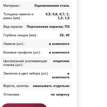
Каркасы ворот
Материал :
Оцинкованная сталь
Калитки
Толщина ламели и
0,5; 0,6; 0,7; 1;
Входные группы
рамы (мм) :
1,2; 1,5
Вид окраски :
Порошковая окраска; ПЭ
ВСЕ ДЛЯ ЗАБОРА
Глубина секции (мм) :
25; 40
Панели для забора
Ламели (шт.) :
в комплекте
Боковые профили (шт.) :
в комплекте
Центральная усиливающая
опционно
планка (шт.) :
Заклепки в цвет забора (шт.)
в
:
комплекте
Ворота, калитка :
заказывать отдельно
Установка :
по запросу