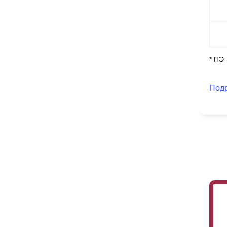
ши
ог
Но
По
* ПЭ
в
н
те
Та
Под
пр
за
в 
во
и 
Ещ
не
фа