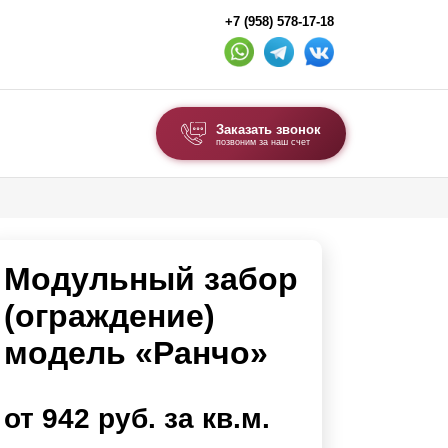
+7 (958) 578-17-18
Заказать звонок
позвоним за наш счет
ВЫБОР ПО ТИПУ
Модульные заборы и ограждения
Модульный забор
Комбинированные заборы
Секционные заборы
(ограждение)
модель «Ранчо»
ВОРОТА И КАЛИТКИ
Ворота откатные
от 942 руб. за кв.м.
Ворота распашные
Ворота складные гармошка