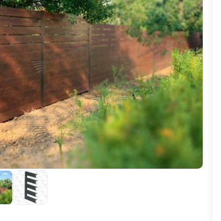
ВЫБОР ПО ХАРАКТЕРИСТИКАМ
Горизонтальные заборы
Высокие заборы
Красивые, дизайнерские заборы
ВЫБОР ПО СПОСОБУ МОНТАЖА
Заборы под ключ
Готовые заборы
Комплекты заборов-лего "сделай сам"
Быстровозводимые заборы