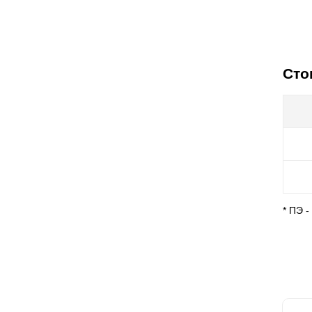
Сто
* ПЭ 