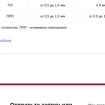
рина? Ведь мы производим заборы из стали в 0,7 мм, 1 мм, 1,2 мм
ПЭ
от 0,5 до 1,5 мм
0,5 м
раничивает выбор расцветок до двух-трех вариантов, да и предоста
 выход есть, и он называется “полимерно-порошковое покрытие”.
ППП
от 0,5 до 1,5 мм
от 0,5 до 
рошковую покраску (именно так полимерно-порошковое покрытие 
 - полиэстер, ППП - полимерно-порошковое
ахих
мастерских. Один из основных плюсов самостоятельной покра
хнологический процесс. Это позволяет нам следить за качеством по
кже преимуществом порошковой окраски является окрашивание уже
робнее
именять все наши разработки и делать возведение забора более б
вершения покраски готовое ограждение едет к заказчику. Износосто
ее копилку, ведь на ней не образуются сколы и царапины, она не 
здействию огня. Эти
показтели
являются определяющими при выб
деталей, подверженных серьезным нагрузкам.
е одно преимущество полимерно-порошкового покрытия заключаетс
доступно при
полиэстере
, фактур. Любой цвет из спектра RAL - к 
ктур позволит сделать ваш забор поистине неповторимым. И без пр
Отправьте заявку или