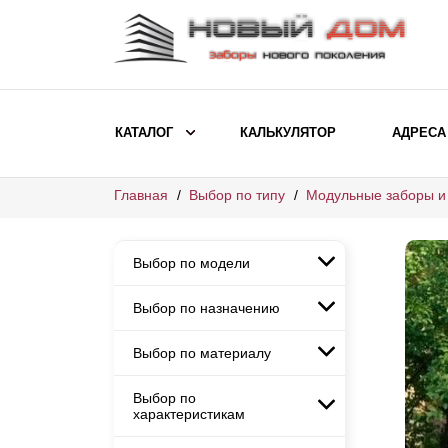
КАТАЛОГ
КАЛЬКУЛЯТОР
АДРЕСА
Главная
Выбор по типу
Модульные заборы и
ВЫБОР ПО МОДЕЛИ
Заборы Ранчо
Выбор по модели
Заборы Хай-тек
Заборы Классика
Выбор по назначению
Заборы Ранчо
Заборы Жалюзи
Заборы Хай-тек
Выбор по материалу
Заборы и ограждения для
Заборы Классика
детских садов
ВЫБОР ПО НАЗНАЧЕНИЮ
Заборы Жалюзи
Выбор по
Заборы с кирпичными столбами
Заборы для дачи
характеристикам
Заборы и ограждения для детских
Заборы из евроштакетника
Элитные заборы для коттеджей
садов