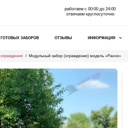
работаем с 00:00 до 24:00
отвечаем круглосуточно
 ГОТОВЫХ ЗАБОРОВ
ОТЗЫВЫ
ИНФОРМАЦИЯ
 ограждения
Модульный забор (ограждение) модель «Ранчо»
ВЫБОР ПО МАТЕРИАЛУ
Заборы с кирпичными столбами
Заборы из евроштакетника
горизонтального
Металлические заборы для дачи
Забор жалюзи с кирпичными столбами
Металлические заборы
Металлические ограждения