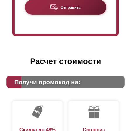
крепится специальными заклепками. И эти заклепки
Отправить
становятся видны и с лицевой стороны тоже, если
отсутствует нахлест
ламелей
. Хотя видимость
заклепок - это больше эстетическая часть и она никак
не влияет на функциональность забора и его
характеристики, многим не нравится, что заклепки
заметны. Поэтому заклепки можно спрятать за
нахлестом.
Расчет стоимости
Получи промокод на:
Скидка до 48%
Сюрприз