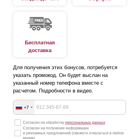
Бесплатная
доставка
Для получения этих бонусов, потребуется
указать промокод. Он будет выслан на
указанный номер телефона вместе с
При выборе стоит учитывать вкусовые предпочтения
расчетом. Подробности в видео.
относительно дизайна забора. Дело в том, что
больший объем делает забор более объемным с
наличием горизонтальных линий. Соответственно
+7
наоборот - чем меньше глубина, тем меньше изгибов
и горизонтальных линий. Заборы изготовленные из
Согласен на обработку
персональных данных
любого размера
ламелей
и глубины одинаково
Согласен на получение информации
соответствуют высокому качеству.
и рекламных предложений (сможете отказаться в любое
время)